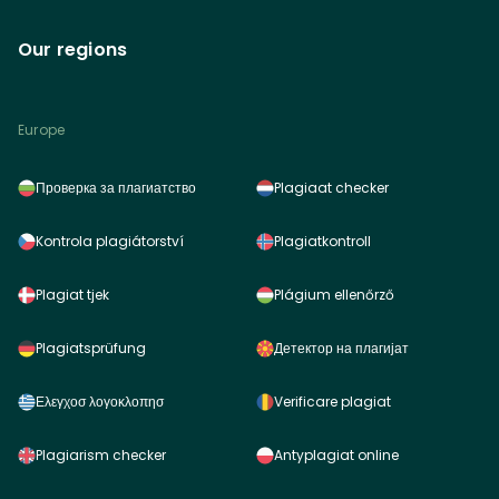
Our regions
Europe
Проверка за плагиатство
Plagiaat checker
Kontrola plagiátorství
Plagiatkontroll
Plagiat tjek
Plágium ellenőrző
Plagiatsprüfung
Детектор на плагијат
Ελεγχοσ λογοκλοπησ
Verificare plagiat
Plagiarism checker
Antyplagiat online