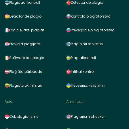
Plagiaadi kontroll
Detector de plagio
Detector de plagio
Kontrola plagiátorstva
Logiciel anti plagiat
Preverjanje plagiatorstva
Provjera plagijata
Plagiointi tarkistus
Software antiplagio
Plagiatkontroll
Plaģiāta pārbaude
Intihal kontrol
Plagiato tikrinimas
Перевірка на плагіат
Asia
Americas
Cek plagiarisme
Plagiarism checker